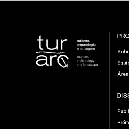
PR
Sobr
Equi
Área
DIS
Publ
Prém